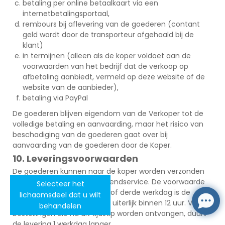
betaling per online betaalkaart via een
internetbetalingsportaal,
rembours bij aflevering van de goederen (contant
geld wordt door de transporteur afgehaald bij de
klant)
in termijnen (alleen als de koper voldoet aan de
voorwaarden van het bedrijf dat de verkoop op
afbetaling aanbiedt, vermeld op deze website of de
website van de aanbieder),
betaling via PayPal
De goederen blijven eigendom van de Verkoper tot de
volledige betaling en aanvaarding, maar het risico van
beschadiging van de goederen gaat over bij
aanvaarding van de goederen door de Koper.
10. Leveringsvoorwaarden
De goederen kunnen naar de koper worden verzonden
door de geselecteerde verzendservice. De voorwaarde
Selecteer het
voor levering op de tweede of derde werkdag is de
lichaamsdeel dat u wilt
ontvangst van de bestelling uiterlijk binnen 12 uur. Voor
behandelen
bestellingen die na dit tijdstip worden ontvangen, duurt
de levering 1 werkdag langer.