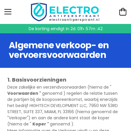
electroantiperspirant.nl
De korting eindigt in
2d :01h :57m :41
Algemene verkoop- en
vervoersvoorwaarden
1. Basisvoorzieningen
Deze zakelijke en verzendvoorwaarden (hierna de "
Voorwaarden "
genoemd ) regelen de relatie tussen
de partijen bij de koopovereenkomst, waarbij enerzijds
het bedrijf HIGHTECH DEVELOPMENT LLC, 7950 NW 53RD
STREET, SUITE 337, MIAMI, FL 33166 (hierna genoemd de
"Verkoper") en aan de andere kant staat de koper
(hierna de "
Koper "
genoemd ).
Meer informatie over de Verkoper vindt u op deze