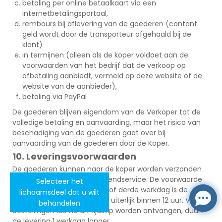
betaling per online betaalkaart via een
internetbetalingsportaal,
rembours bij aflevering van de goederen (contant
geld wordt door de transporteur afgehaald bij de
klant)
in termijnen (alleen als de koper voldoet aan de
voorwaarden van het bedrijf dat de verkoop op
afbetaling aanbiedt, vermeld op deze website of de
website van de aanbieder),
betaling via PayPal
De goederen blijven eigendom van de Verkoper tot de
volledige betaling en aanvaarding, maar het risico van
beschadiging van de goederen gaat over bij
aanvaarding van de goederen door de Koper.
10. Leveringsvoorwaarden
De goederen kunnen naar de koper worden verzonden
door de geselecteerde verzendservice. De voorwaarde
Selecteer het
voor levering op de tweede of derde werkdag is de
lichaamsdeel dat u wilt
ontvangst van de bestelling uiterlijk binnen 12 uur. Voor
behandelen
bestellingen die na dit tijdstip worden ontvangen, duurt
de levering 1 werkdag langer.