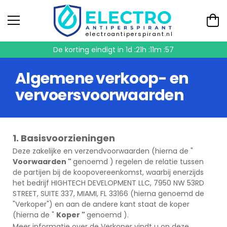
electroantiperspirant.nl
De korting eindigt in
1d :21h :11m :56
Algemene verkoop- en
vervoersvoorwaarden
1. Basisvoorzieningen
Deze zakelijke en verzendvoorwaarden (hierna de "
Voorwaarden "
genoemd ) regelen de relatie tussen
de partijen bij de koopovereenkomst, waarbij enerzijds
het bedrijf HIGHTECH DEVELOPMENT LLC, 7950 NW 53RD
STREET, SUITE 337, MIAMI, FL 33166 (hierna genoemd de
"Verkoper") en aan de andere kant staat de koper
(hierna de "
Koper "
genoemd ).
Meer informatie over de Verkoper vindt u op deze