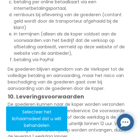
betaling per online betaalkaart via een
internetbetalingsportaal,
rembours bij aflevering van de goederen (contant
geld wordt door de transporteur afgehaald bij de
klant)
in termijnen (alleen als de koper voldoet aan de
voorwaarden van het bedrijf dat de verkoop op
afbetaling aanbiedt, vermeld op deze website of de
website van de aanbieder),
betaling via PayPal
De goederen blijven eigendom van de Verkoper tot de
volledige betaling en aanvaarding, maar het risico van
beschadiging van de goederen gaat over bij
aanvaarding van de goederen door de Koper.
10. Leveringsvoorwaarden
De goederen kunnen naar de koper worden verzonden
door de geselecteerde verzendservice. De voorwaarde
Selecteer het
voor levering op de tweede of derde werkdag is de
lichaamsdeel dat u wilt
ontvangst van de bestelling uiterlijk binnen 12 uur. Voor
behandelen
bestellingen die na dit tijdstip worden ontvangen, duurt
de levering 1 werkdag langer.