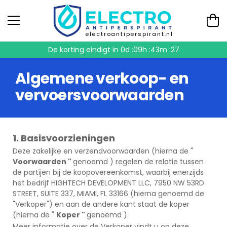
electroantiperspirant.nl
De korting eindigt in
0d :09h :43m :26
Algemene verkoop- en
vervoersvoorwaarden
1. Basisvoorzieningen
Deze zakelijke en verzendvoorwaarden (hierna de "
Voorwaarden "
genoemd ) regelen de relatie tussen
de partijen bij de koopovereenkomst, waarbij enerzijds
het bedrijf HIGHTECH DEVELOPMENT LLC, 7950 NW 53RD
STREET, SUITE 337, MIAMI, FL 33166 (hierna genoemd de
"Verkoper") en aan de andere kant staat de koper
(hierna de "
Koper "
genoemd ).
Meer informatie over de Verkoper vindt u op deze