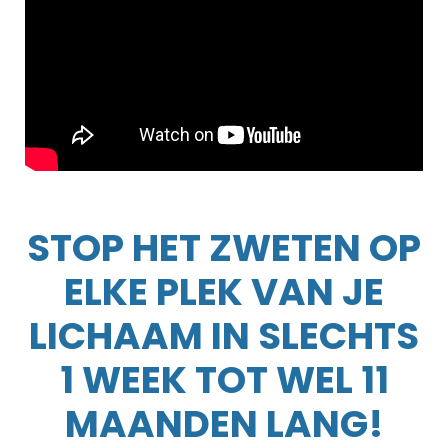
STOP HET ZWETEN OP
ELKE PLEK VAN JE
LICHAAM IN SLECHTS
1 WEEK TOT WEL 11
MAANDEN LANG!