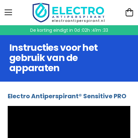
electroantiperspirant.nl
De korting eindigt in
0d :02h :41m :33
Instructies voor het
gebruik van de
apparaten
Electro Antiperspirant® Sensitive PRO