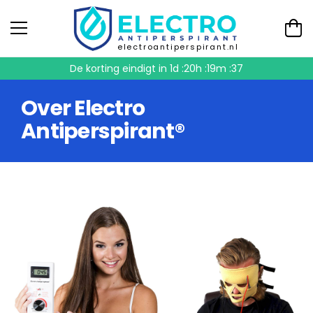
electroantiperspirant.nl
De korting eindigt in
1d :20h :19m :37
Over Electro
Antiperspirant®