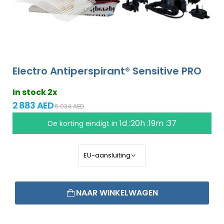
Electro Antiperspirant® Sensitive PRO
In stock 2x
2 883 AED
6 034 AED
1d :20h :19m :37
De korting eindigt in
NAAR WINKELWAGEN