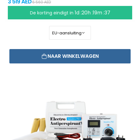
3 519 AED
6 560 AED
1d :20h :19m :37
De korting eindigt in
NAAR WINKELWAGEN