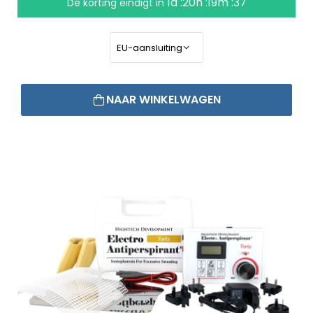
1d :20h :19m :37
De korting eindigt in
NAAR WINKELWAGEN