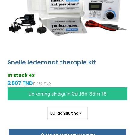
Snelle ledemaat therapie kit
In stock 4x
2 807 TND
5 232 TND
0d :16h :35m :15
De korting eindigt in