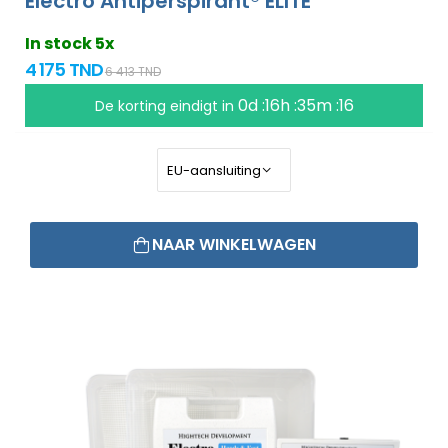
Electro Antiperspirant® ELITE
In stock 5x
4 175 TND
6 413 TND
0d :16h :35m :15
De korting eindigt in
NAAR WINKELWAGEN