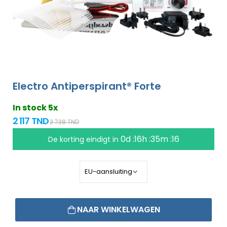
Electro Antiperspirant® Forte
In stock 5x
2 117 TND
3 738 TND
0d :16h :35m :15
De korting eindigt in
NAAR WINKELWAGEN