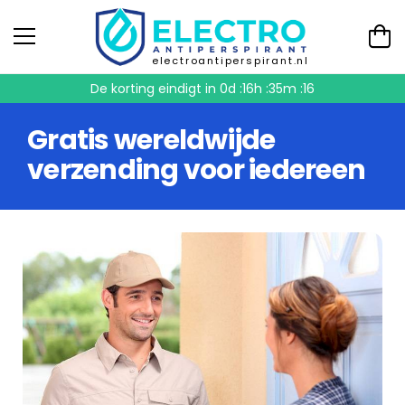
electroantiperspirant.nl
De korting eindigt in
0d :16h :35m :15
Gratis wereldwijde
verzending voor iedereen