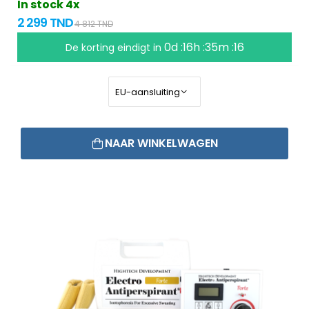
In stock 4x
2 299 TND
4 812 TND
0d :16h :35m :15
De korting eindigt in
NAAR WINKELWAGEN