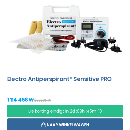
Electro Antiperspirant® Sensitive PRO
1 114 458 ₩
2 332 817 ₩
De korting eindigt in
2d :09h :45m :13
NAAR WINKELWAGEN