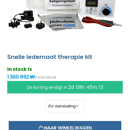
Snelle ledemaat therapie kit
In stock 1x
1 360 692 ₩
2 536 352 ₩
2d :09h :45m :13
De korting eindigt in
NAAR WINKELWAGEN