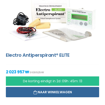
Electro Antiperspirant® ELITE
2 023 957 ₩
3 108 525 ₩
De korting eindigt in
2d :09h :45m :13
NAAR WINKELWAGEN