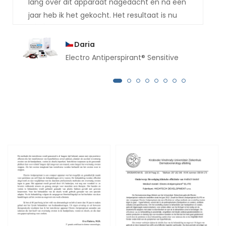
lang over dit apparaat nagedacht en na een
jaar heb ik het gekocht. Het resultaat is nu
echt goed, ik had het veel eerder moeten
kopen. Al een aantal maanden druipt er
Daria
geen druppel zweet meer van mijn handen.
Electro Antiperspirant® Sensitive