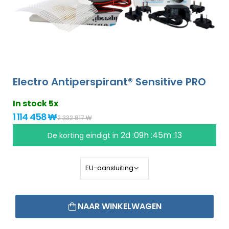
Electro Antiperspirant® Sensitive PRO
In stock 5x
1 114 458 ₩
2 332 817 ₩
2d :09h :45m :13
De korting eindigt in
NAAR WINKELWAGEN