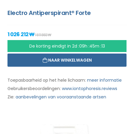
Electro Antiperspirant® Forte
1 026 212 ₩
1 811 883 ₩
De korting eindigt in
2d :09h :45m :13
NAAR WINKELWAGEN
Toepasbaarheid op het hele lichaam:
meer informatie
Gebruikersbeoordelingen:
www.iontophoresis.reviews
Zie:
aanbevelingen van vooraanstaande artsen