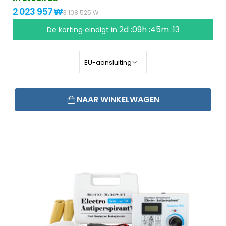
2 023 957 ₩
3 108 525 ₩
2d :09h :45m :13
De korting eindigt in
NAAR WINKELWAGEN